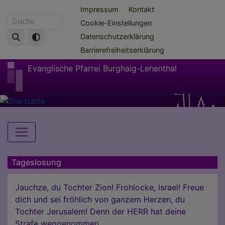
Direkt
Fußbereichsmenü
Impressum
Kontakt
zum
Cookie-Einstellungen
Suche
Inhalt
Datenschutzerklärung
Barrierefreiheitserklärung
Evanglische Pfarrei Burghaig-Lehenthal
Hauptnavigation
Tageslosung
Jauchze, du Tochter Zion! Frohlocke, Israel! Freue
dich und sei fröhlich von ganzem Herzen, du
Tochter Jerusalem! Denn der HERR hat deine
Strafe weggenommen.