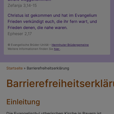
Zefanja 3,14-15
Christus ist gekommen und hat im Evangelium
Frieden verkündigt euch, die ihr fern wart, und
Frieden denen, die nahe waren.
Epheser 2,17
© Evangelische Brüder-Unität –
Herrnhuter Brüdergemeine
Weitere Informationen finden Sie
hier
.
Breadcrumb
Startseite
Barrierefreiheitserklärung
Barrierefreiheitserklä
Einleitung
Die Evangelisch-Lutherischen Kirche in Bayern ist