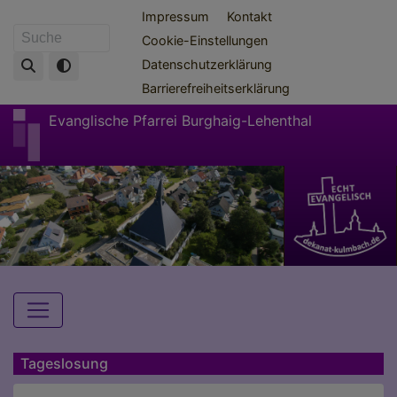
Direkt
Fußbereichsmenü
Impressum
Kontakt
zum
Cookie-Einstellungen
Suche
Inhalt
Datenschutzerklärung
Barrierefreiheitserklärung
Evanglische Pfarrei Burghaig-Lehenthal
Hauptnavigation
Tageslosung