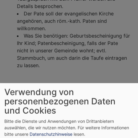
Details besprochen.
Der Pate soll der evangelischen Kirche
angehören, auch röm.-kath. Paten sind
willkommen.
Was Sie benötigen: Geburtsbescheinigung für
Ihr Kind; Patenbescheinigung, falls der Pate
nicht in unserer Gemeinde wohnt; evtl.
Stammbuch, um auch darin die Taufe eintragen
zu lassen.
Konfirmandenkurs
Verwendung von
personenbezogenen Daten
und Cookies
Einjähriger Kurs, der in der Regel im Mai
beginnt.
Bitte die Dienste und Anwendungen von Drittanbietern
auswählen, die wir nutzen möchten.
Für weitere Informationen
Eintritt
bitte unsere
Datenschutzhinweise
lesen.