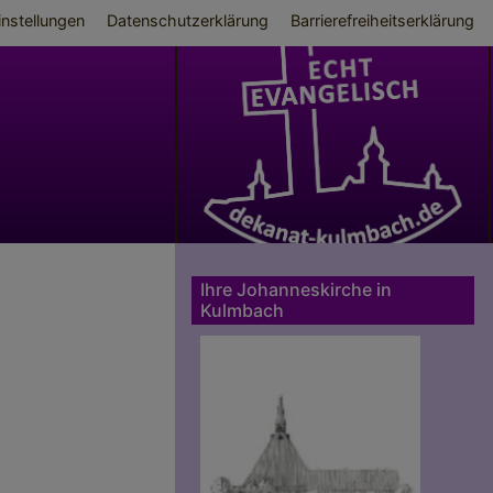
ü
nstellungen
Datenschutzerklärung
Barrierefreiheitserklärung
Ihre Johanneskirche in
Kulmbach