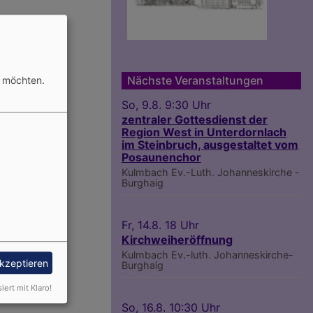
Nächste Veranstaltungen
n möchten.
So, 9.8. 9:30 Uhr
zentraler Gottesdienst der
Region West in Unterdornlach
im Steinbruch, ausgestaltet vom
Posaunenchor
Kulmbach
Ev.-Luth. Johanneskirche -
Burghaig
Fr, 14.8. 18 Uhr
Kirchweiheröffnung
Kulmbach
Ev.-luth. Johanneskirche-
akzeptieren
Burghaig
siert mit Klaro!
So, 16.8. 10:30 Uhr