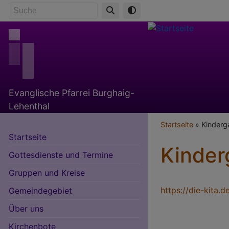
Direkt
Suche
zum
Inhalt
Evanglische Pfarrei Burghaig-
Lehenthal
Breadcr
Startseite
Kinderg
Startseite
Kinder
Gottesdienste und Termine
Gruppen und Kreise
https://die-kita.
Gemeindegebiet
Über uns
Kirchenbote