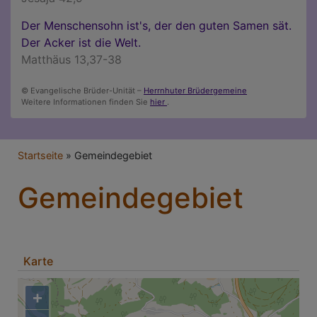
Der Menschensohn ist's, der den guten Samen sät.
Der Acker ist die Welt.
Matthäus 13,37-38
© Evangelische Brüder-Unität –
Herrnhuter Brüdergemeine
Weitere Informationen finden Sie
hier
.
Breadcrumb
Startseite
Gemeindegebiet
Gemeindegebiet
Karte
+