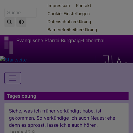
Direkt
Fußbereichsmenü
Impressum
Kontakt
zum
Cookie-Einstellungen
Suche
Inhalt
Datenschutzerklärung
Barrierefreiheitserklärung
Evanglische Pfarrei Burghaig-Lehenthal
Hauptnavigation
Tageslosung
Siehe, was ich früher verkündigt habe, ist
gekommen. So verkündige ich auch Neues; ehe
denn es sprosst, lasse ich's euch hören.
Jesaja 42,9