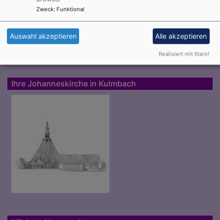
Zweck
:
Funktional
i
Auswahl akzeptieren
Alle akzeptieren
Realisiert mit Klaro!
Ihre Johanneskirche in Kulmbach